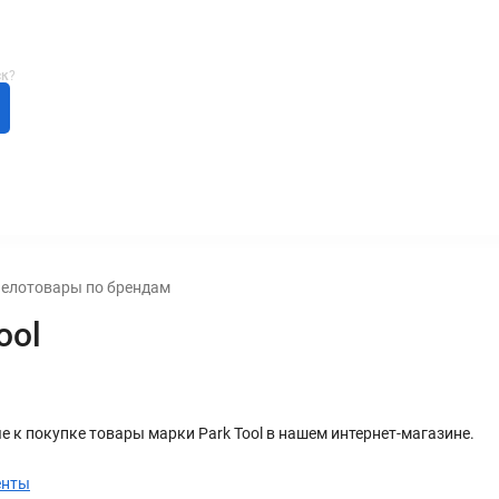
ск
?
ЫШКИ
SECOND HAND
РАСПРОДАЖА
елотовары по брендам
ool
е к покупке товары марки Park Tool в нашем интернет-магазине.
енты