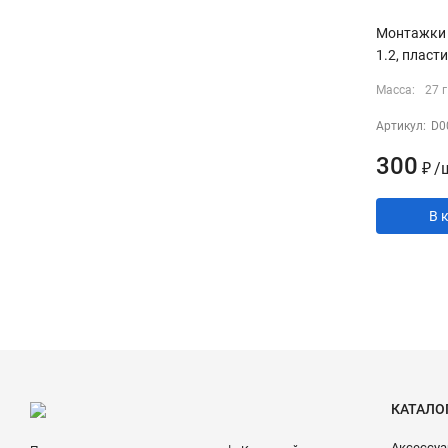
Монтажки 
1.2, пласт
Масса:
27 г
Артикул:
D0
300
₽
/
В 
КАТАЛО
Аксессу