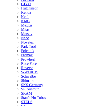
GIYO
Hutchinson
Kenda
Kenli
KMC
Maxxis
Mitas
Motsuv
Neco
Novatec
Park Tool
Polednik
Promax
Prowheel
Race Face
Reverse
S-WORDS
Schwalbe
Shimano
SKS Germany
SR Suntour
SRAM
Stan`s No Tubes
STELS