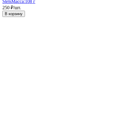
Stels
Масса:
108 г
250
₽
/
шт.
В корзину