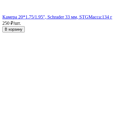
Камера 20*1.75/1.95", Schrader 33 мм, STG
Масса:
134 г
250
₽
/
шт.
В корзину