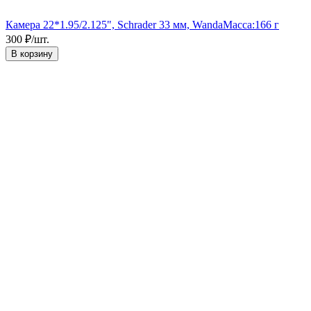
Камера 22*1.95/2.125", Schrader 33 мм, Wanda
Масса:
166 г
300
₽
/
шт.
В корзину