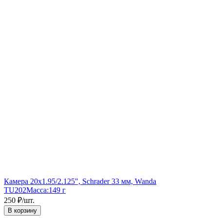
Камера 20x1.95/2.125", Schrader 33 мм, Wanda
TU202
Масса:
149 г
250
₽
/
шт.
В корзину