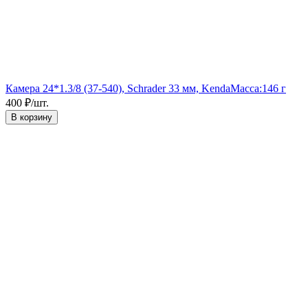
Камера 24*1.3/8 (37-540), Schrader 33 мм, Kenda
Масса:
146 г
400
₽
/
шт.
В корзину