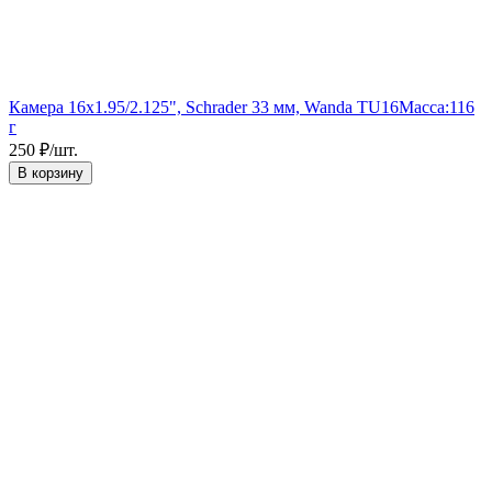
Камера 16x1.95/2.125", Schrader 33 мм, Wanda TU16
Масса:
116
г
250
₽
/
шт.
В корзину