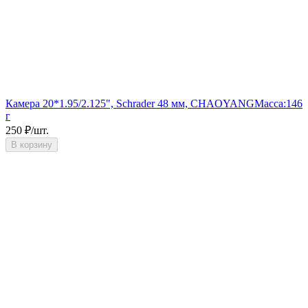
Камера 20*1.95/2.125", Schrader 48 мм, CHAOYANG
Масса:
146
г
250
₽
/
шт.
В корзину