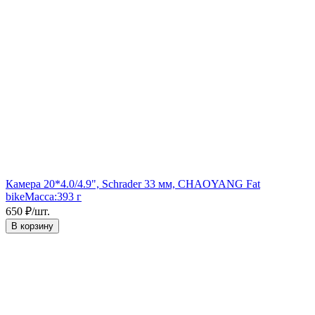
Камера 20*4.0/4.9", Schrader 33 мм, CHAOYANG Fat
bike
Масса:
393 г
650
₽
/
шт.
В корзину