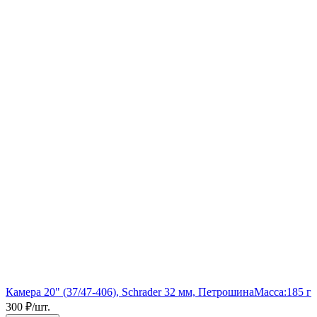
Камера 20" (37/47-406), Schrader 32 мм, Петрошина
Масса:
185 г
300
₽
/
шт.