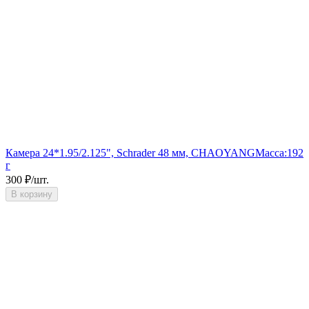
Камера 24*1.95/2.125", Schrader 48 мм, CHAOYANG
Масса:
192
г
300
₽
/
шт.
В корзину