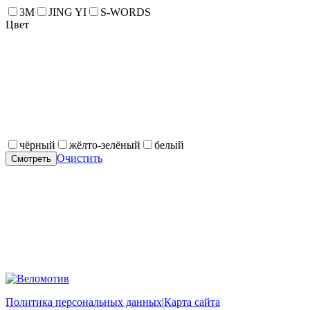
3M
JING YI
S-WORDS
Цвет
чёрный
жёлто-зелёный
белый
Очистить
Смотреть
Политика персональных данных
|
Карта сайта