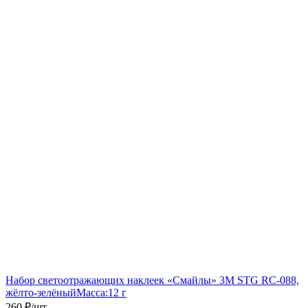
Набор светоотражающих наклеек «Смайлы» 3M STG RC-088,
жёлто-зелёный
Масса:
12 г
260
₽
/
шт.