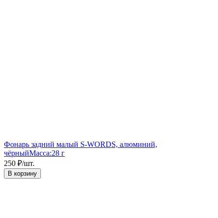
Фонарь задний малый S-WORDS, алюминий,
чёрный
Масса:
28 г
250
₽
/
шт.
В корзину