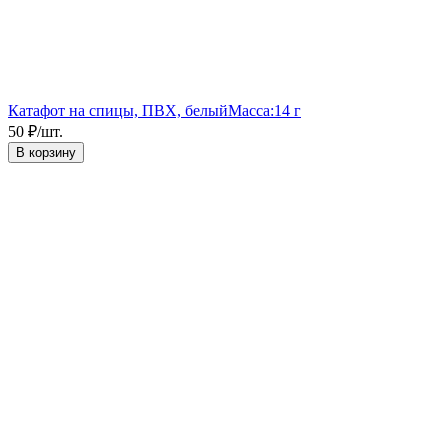
Катафот на спицы, ПВХ, белый
Масса:
14 г
50
₽
/
шт.
В корзину