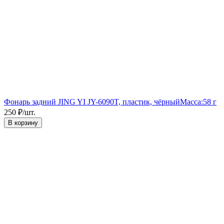
Фонарь задний JING YI JY-6090T, пластик, чёрный
Масса:
58 г
250
₽
/
шт.
В корзину