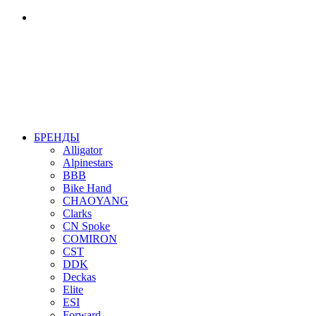
БРЕНДЫ
Alligator
Alpinestars
BBB
Bike Hand
CHAOYANG
Clarks
CN Spoke
COMIRON
CST
DDK
Deckas
Elite
ESI
Forward