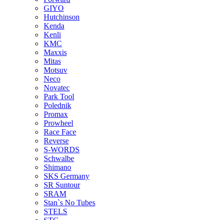
GIYO
Hutchinson
Kenda
Kenli
KMC
Maxxis
Mitas
Motsuv
Neco
Novatec
Park Tool
Polednik
Promax
Prowheel
Race Face
Reverse
S-WORDS
Schwalbe
Shimano
SKS Germany
SR Suntour
SRAM
Stan`s No Tubes
STELS