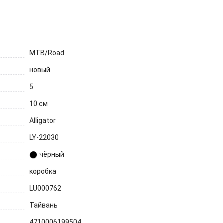
MTB/Road
новый
5
10 см
Alligator
LY-22030
чёрный
коробка
LU000762
Тайвань
4710006199504