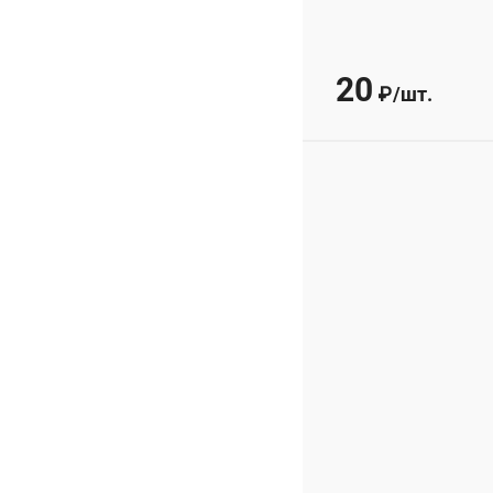
20
₽
/
шт.