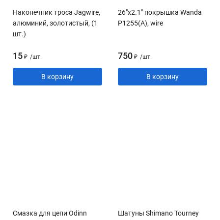
Наконечник троса Jagwire,
26"x2.1" покрышка Wanda
алюминий, золотистый, (1
P1255(A), wire
шт.)
15
750
₽
/
шт.
₽
/
шт.
В корзину
В корзину
Смазка для цепи Odinn
Шатуны Shimano Tourney