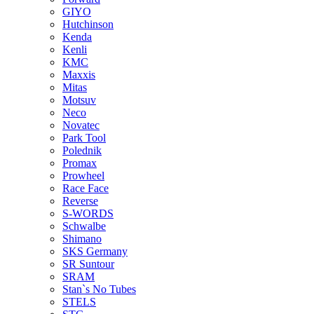
GIYO
Hutchinson
Kenda
Kenli
KMC
Maxxis
Mitas
Motsuv
Neco
Novatec
Park Tool
Polednik
Promax
Prowheel
Race Face
Reverse
S-WORDS
Schwalbe
Shimano
SKS Germany
SR Suntour
SRAM
Stan`s No Tubes
STELS