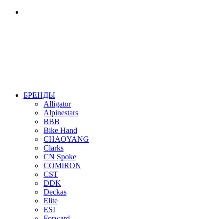
БРЕНДЫ
Alligator
Alpinestars
BBB
Bike Hand
CHAOYANG
Clarks
CN Spoke
COMIRON
CST
DDK
Deckas
Elite
ESI
Forward