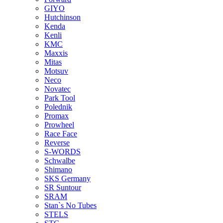
GIYO
Hutchinson
Kenda
Kenli
KMC
Maxxis
Mitas
Motsuv
Neco
Novatec
Park Tool
Polednik
Promax
Prowheel
Race Face
Reverse
S-WORDS
Schwalbe
Shimano
SKS Germany
SR Suntour
SRAM
Stan`s No Tubes
STELS