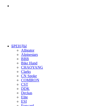
БРЕНДЫ
Alligator
Alpinestars
BBB
Bike Hand
CHAOYANG
Clarks
CN Spoke
COMIRON
CST
DDK
Deckas
Elite
ESI
Forward