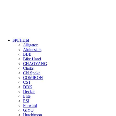
БРЕНДЫ
Alligator
Alpinestars
BBB
Bike Hand
CHAOYANG
Clarks
CN Spoke
COMIRON
CST
DDK
Deckas
Elite
ESI
Forward
GIYO
Hutchinson