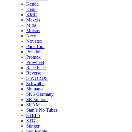
Kenda
Kenli
KMC
Maxxis
Mitas
Motsuv
Neco
Novatec
Park Tool
Polednik
Promax
Prowheel
Race Face
Reverse
S-WORDS
Schwalbe
Shimano
SKS Germany
SR Suntour
SRAM
Stan`s No Tubes
STELS
STG
Stinger
Sun Ringle