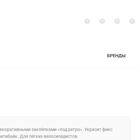
0
0
0
0
БРЕНДЫ
декоративными заклёпками «под ретро». Украсит фикс
ситибайк. Для лёгких велосипедистов.