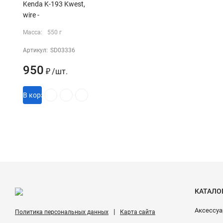
Kenda K-193 Kwest,
wire -
Масса:
550 г
Артикул:
SD03336
950
₽
/
шт.
В корзину
КАТАЛО
Аксессу
|
Политика персональных данных
Карта сайта