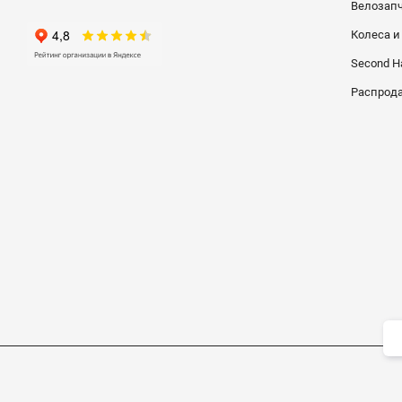
Велозап
Колеса 
Second H
Распрод