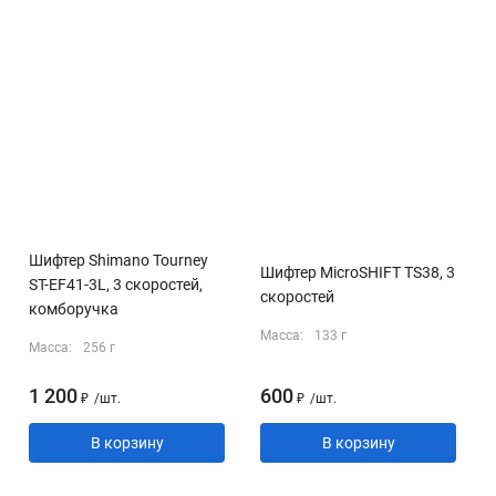
Шифтер Shimano Tourney
Шифтер MicroSHIFT TS38, 3
ST-EF41-3L, 3 скоростей,
скоростей
комборучка
Масса:
133 г
Масса:
256 г
1 200
600
₽
/
шт.
₽
/
шт.
В корзину
В корзину